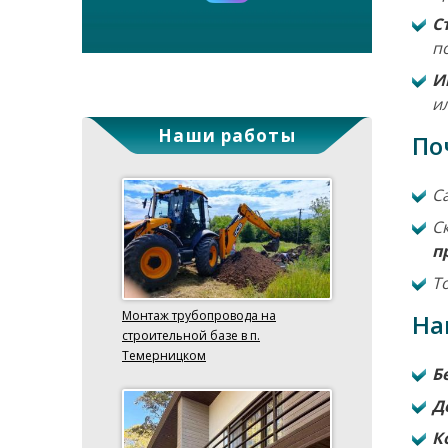
С
п
И
и
Наши работы
По
С
С
п
Т
Монтаж трубопровода на
На
строительной базе в п.
Темерницком
Б
Д
К