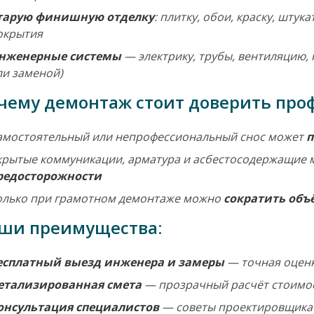
тарую финишную отделку
: плитку, обои, краску, шту
окрытия
нженерные системы
— электрику, трубы, вентиляцию,
ли заменой)
чему демонтаж стоит доверить про
амостоятельный или непрофессиональный снос может
п
крытые коммуникации, арматура и асбестосодержащие
редосторожности
олько при грамотном демонтаже можно
сократить объ
ши преимущества:
есплатный выезд инженера и замеры
— точная оценк
етализированная смета
— прозрачный расчёт стоимос
онсультация специалистов
— советы проектировщика и