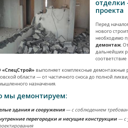
отделки 
проекта
Перед начало
нового строит
необходимо 
демонтаж
. О
дальнейших ра
соответствие
 «СпецСтрой»
выполняет комплексные демонтажные ра
овской области — от частичного сноса до полной ликв
мышленного назначения.
о мы демонтируем:
елые здания и сооружения
— с соблюдением требовани
нутренние перегородки и несущие конструкции
— с 
роектирования