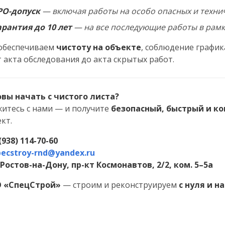
РО-допуск
— включая работы на особо опасных и техни
арантия до 10 лет
— на все последующие работы в рамк
обеспечиваем
чистоту на объекте
, соблюдение график
 акта обследования до акта скрытых работ.
овы начать с чистого листа?
итесь с нами — и получите
безопасный, быстрый и 
кт.
(938) 114-70-60
pecstroy-rnd@yandex.ru
. Ростов-на-Дону, пр-кт Космонавтов, 2/2, ком. 5–5а
 «СпецСтрой»
— строим и реконструируем
с нуля и н