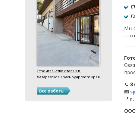
С
Г
Мы 
— от
Гот
Свяж
Строительство отеля в п.
прое
Лазаревское Краснодарского края
📞
8 
Все работы
📧
s
📍
г
ООО