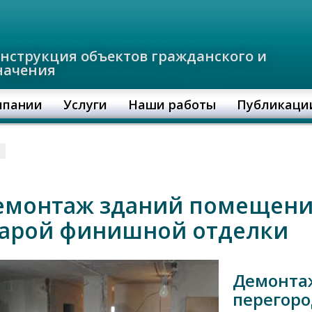
онструкция объектов гражданского и
начения
мпании
Услуги
Наши работы
Публикаци
и
емонтаж зданий помещени
тарой финишной отделки
Демонта
перегор