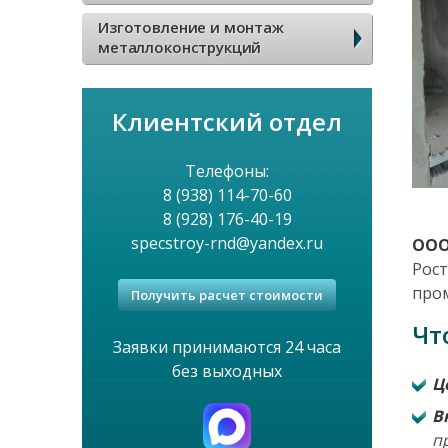
я
в
Изготовление и монтаж
н
металлоконструкций
о
а
е
Клиентский отдел
в
м
Телефоны:
и
8 (938) 114-70-60
е
8 (928) 176-40-19
г
н
specstroy-rnd@yandex.ru
ООО
Рост
а
ю
про
Получить расчет стоимости
ц
Чт
Заявки принимаются 24 часа
и
без выходных
Ц
я
В
п