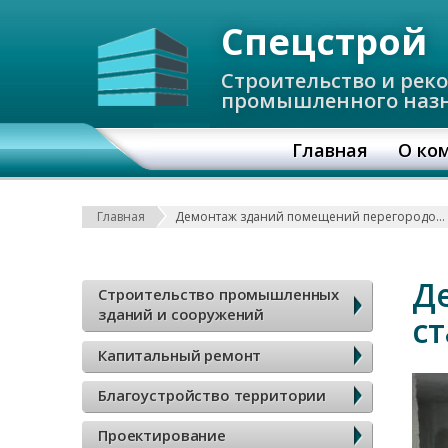
Спецстрой
Строительство и рек
промышленного наз
О
Главная
О ко
с
Строка навигаци
Главная
Демонтаж зданий помещений перегородок старой финишной отделки
н
о
Б
Д
Строительство промышленных
в
зданий и сооружений
с
о
Капитальный ремонт
н
к
Благоустройство территории
а
о
Проектирование