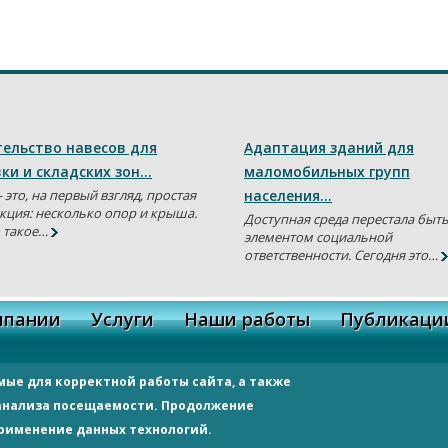
ельство навесов для
Адаптация зданий для
ки и складских зон…
маломобильных групп
 это, на первый взгляд, простая
населения…
кция: несколько опор и крыша.
Доступная среда перестала быт
 такое…
элементом социальной
ответственности. Сегодня это…
мпании
Услуги
Наши работы
Публикаци
мые для корректной работы сайта, а также
ону, пр-кт Космонавтов, 2/2, оф. 406
 анализа посещаемости. Продолжение
3 40 19
применение данных технологий.