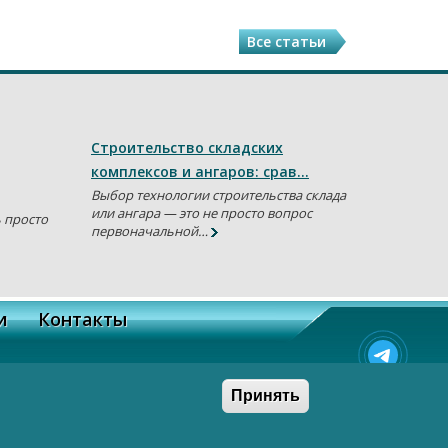
Все статьи
Строительство складских
комплексов и ангаров: срав…
Выбор технологии строительства склада
или ангара — это не просто вопрос
ь просто
первоначальной…
и
Контакты
© Copyright, 2026
ООО «СпецСтрой»
Принять
Создание сайта
-
Ra-Don.ru