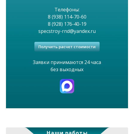
е
м
Телефоны:
8 (938) 114-70-60
е
8 (928) 176-40-19
specstroy-rnd@yandex.ru
н
Получить расчет стоимости
ю
Заявки принимаются 24 часа
без выходных
Наши работы