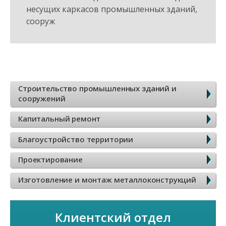
несущих каркасов промышленных зданий,
сооруж
Б
Строительство промышленных зданий и
сооружений
о
Капитальный ремонт
к
Благоустройство территории
о
Проектирование
в
Изготовление и монтаж металлоконструкций
о
Клиентский отдел