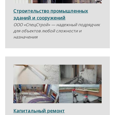
н
Строительство промышленных
а
зданий и сооружений
ООО «СпецСтрой» — надежный подрядчик
в
для объектов любой сложности и
назначения
и
г
а
ц
и
я
Капитальный ремонт