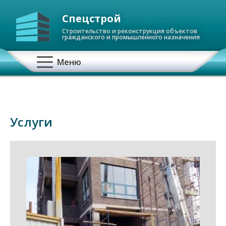
Спецстрой
Строительство и реконструкция объектов
гражданского и промышленного назначения
О
Меню
с
н
Услуги
о
в
н
а
я