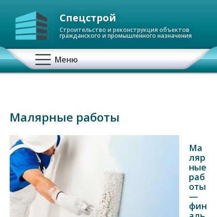
Спецстрой
Строительство и реконструкция объектов
гражданского и промышленного назначения
О
Меню
с
н
Малярные работы
о
в
Ма
ляр
н
ные
раб
а
оты
—
я
фин
аль