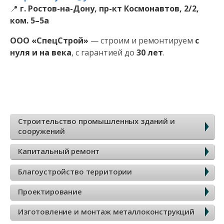
📍
г. Ростов-на-Дону, пр-кт Космонавтов, 2/2,
ком. 5–5а
ООО «СпецСтрой»
— строим и ремонтируем
с
нуля и на века
, с гарантией до
30 лет
.
Б
Строительство промышленных зданий и
сооружений
о
Капитальный ремонт
к
Благоустройство территории
о
Проектирование
в
Изготовление и монтаж металлоконструкций