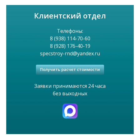
о
Клиентский отдел
е
м
Телефоны:
8 (938) 114-70-60
е
8 (928) 176-40-19
specstroy-rnd@yandex.ru
н
Получить расчет стоимости
ю
Заявки принимаются 24 часа
без выходных