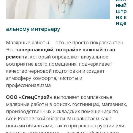
ный
н
штр
их к
а
иде
альному интерьеру
в
Малярные работы — это не просто покраска стен.
и
Это
завершающий, но крайне важный этап
ремонта
, который определяет визуальное
г
восприятие всего помещения, подчеркивает
качество черновой подготовки и создаёт
а
атмосферу комфорта, чистоты и
профессионализма.
ц
ООО «СпецСтрой»
выполняет комплексные
и
малярные работы в офисах, гостиницах, магазинах,
производственных и складских помещениях по
я
всей Ростовской области. Мы работаем как с
новыми объектами, так и при реконструкции или
капитальном ремонте — всегда с соблюдением