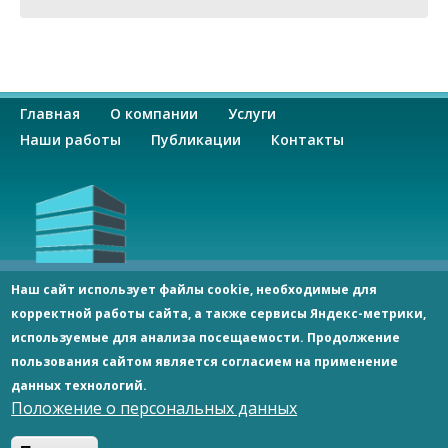
О
Главная
О компании
Услуги
с
Наши работы
Публикации
Контакты
н
о
в
ООО «СпецСтрой»
Наш сайт использует файлы cookie, необходимые для
Россия 344092, г. Ростов-на-Дону, пр-кт Космонавтов, 2/2,
корректной работы сайта, а также сервисы Яндекс-метрики,
н
оф. 406
используемые для анализа посещаемости. Продолжение
Тел.:
8 938 114 70 60
;
8 928 173 40 19
specstroy-rnd@yandex.ru
пользования сайтом является согласием на применение
а
данных технологий.
© Copyright, 2026
Положение о персональных данных
я
ООО «СпецСтрой»