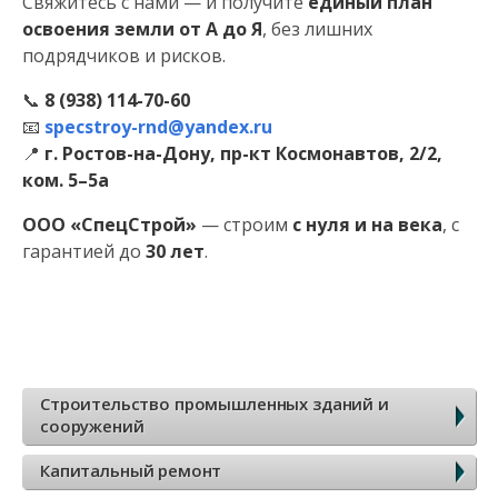
Свяжитесь с нами — и получите
единый план
освоения земли от А до Я
, без лишних
подрядчиков и рисков.
📞
8 (938) 114-70-60
📧
specstroy-rnd@yandex.ru
📍
г. Ростов-на-Дону, пр-кт Космонавтов, 2/2,
ком. 5–5а
ООО «СпецСтрой»
— строим
с нуля и на века
, с
гарантией до
30 лет
.
Б
Строительство промышленных зданий и
сооружений
о
Капитальный ремонт