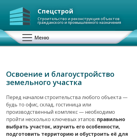
Спецстрой
Строительство и реконструкция объектов
гражданского и промышленного назначения
О
Меню
с
н
Освоение и благоустройство
о
земельного участка
в
Перед началом строительства любого объекта —
н
будь то офис, склад, гостиница или
производственный комплекс — необходимо
а
пройти несколько ключевых этапов:
правильно
выбрать участок, изучить его особенности,
я
подготовить территорию и обустроить её для