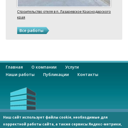
Строительство отеля в п. Лазаревское Краснодарского
края
Все работы
О
Главная
О компании
Услуги
с
Наши работы
Публикации
Контакты
н
о
в
ООО «СпецСтрой»
Наш сайт использует файлы cookie, необходимые для
Россия 344092, г. Ростов-на-Дону, пр-кт Космонавтов, 2/2,
корректной работы сайта, а также сервисы Яндекс-метрики,
оф. 406