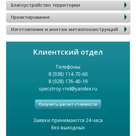
к
Благоустройство территории
о
Проектирование
в
Изготовление и монтаж металлоконструкций
о
Клиентский отдел
е
м
Телефоны:
8 (938) 114-70-60
е
8 (928) 176-40-19
specstroy-rnd@yandex.ru
н
Получить расчет стоимости
ю
Заявки принимаются 24 часа
без выходных