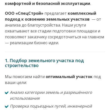
комфортной и безопасной эксплуатации
.
н
ООО «СпецСтрой»
предлагает
комплексный
а
подход к освоению земельных участков
— от
анализа до благоустройства. Наши услуги
в
охватывают все стадии подготовки площадки и
позволяют заказчику сосредоточиться на главном
и
— реализации бизнес-идеи.
г
а
1. Подбор земельного участка под
строительство
ц
Мы помогаем найти
оптимальный участок
под
и
ваши цели:
Анализ категории земель и разрешённого
я
использования
Проверка подъездных путей, инженерной