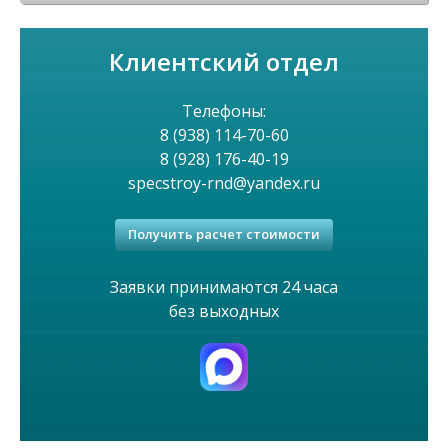
о
Клиентский отдел
е
м
Телефоны:
8 (938) 114-70-60
е
8 (928) 176-40-19
specstroy-rnd@yandex.ru
н
Получить расчет стоимости
ю
Заявки принимаются 24 часа
без выходных