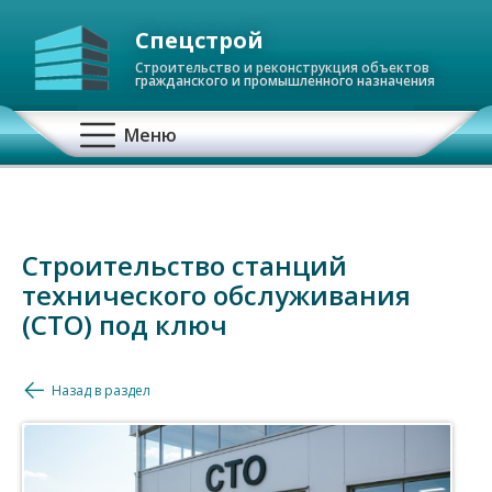
Спецстрой
Строительство и реконструкция объектов
гражданского и промышленного назначения
О
Меню
с
н
Строительство станций
о
технического обслуживания
в
(СТО) под ключ
н
Назад в раздел
а
я