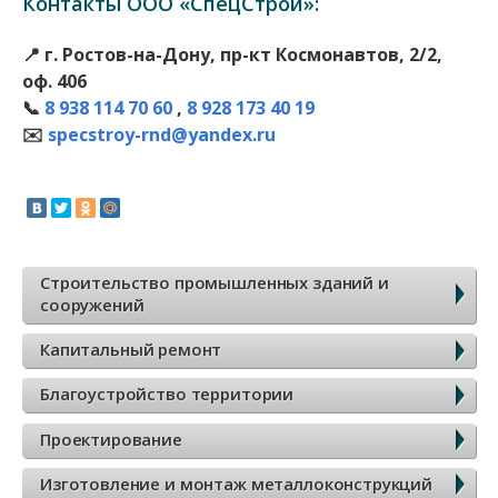
Контакты ООО «СпецСтрой»
:
📍 г. Ростов-на-Дону, пр-кт Космонавтов, 2/2,
оф. 406
📞
8 938 114 70 60
,
8 928 173 40 19
✉️
specstroy-rnd@yandex.ru
Б
Строительство промышленных зданий и
сооружений
о
Капитальный ремонт
к
Благоустройство территории
о
Проектирование
в
Изготовление и монтаж металлоконструкций