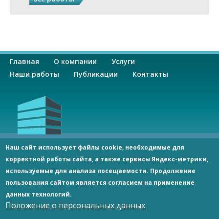
О
Главная
О компании
Услуги
с
Наши работы
Публикации
Контакты
н
о
в
ООО «СпецСтрой»
Наш сайт использует файлы cookie, необходимые для
Россия 344092, г. Ростов-на-Дону, пр-кт Космонавтов, 2/2,
корректной работы сайта, а также сервисы Яндекс-метрики,
н
оф. 406
используемые для анализа посещаемости. Продолжение
Тел.:
8 938 114 70 60
;
8 928 173 40 19
specstroy-rnd@yandex.ru
пользования сайтом является согласием на применение
а
данных технологий.
© Copyright, 2026
Положение о персональных данных
я
ООО «СпецСтрой»