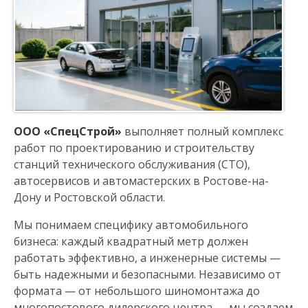
н
а
в
и
ООО «СпецСтрой»
выполняет полный комплекс
г
работ по проектированию и строительству
станций технического обслуживания (СТО),
а
автосервисов и автомастерских в Ростове-на-
Дону и Ростовской области.
ц
Мы понимаем специфику автомобильного
и
бизнеса: каждый квадратный метр должен
работать эффективно, а инженерные системы —
я
быть надежными и безопасными. Независимо от
формата — от небольшого шиномонтажа до
многопостового дилерского центра — мы создаем