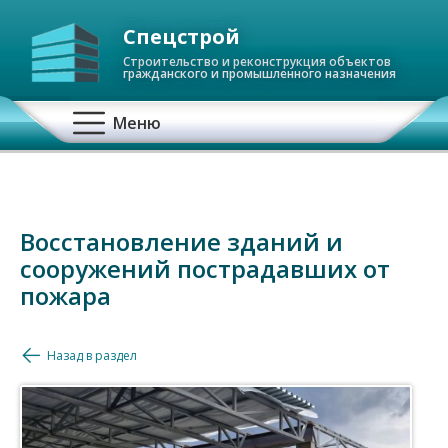
Спецстрой
Строительство и реконструкция объектов
гражданского и промышленного назначения
О
Меню
с
н
Восстановление зданий и
о
сооружений пострадавших от
в
пожара
н
Назад в раздел
а
я