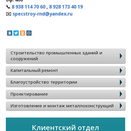
📞
8 938 114 70 60
,
8 928 173 40 19
✉️
specstroy-rnd@yandex.ru
Б
Строительство промышленных зданий и
сооружений
о
Капитальный ремонт
к
Благоустройство территории
о
Проектирование
в
Изготовление и монтаж металлоконструкций
о
Клиентский отдел