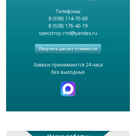
е
м
Телефоны:
8 (938) 114-70-60
е
8 (928) 176-40-19
specstroy-rnd@yandex.ru
н
Получить расчет стоимости
ю
Заявки принимаются 24 часа
без выходных