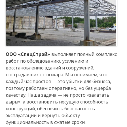
н
а
в
и
ООО «СпецСтрой»
выполняет полный комплекс
г
работ по обследованию, усилению и
восстановлению зданий и сооружений,
а
пострадавших от пожара. Мы понимаем, что
каждый час простоя — это убытки для бизнеса,
ц
поэтому работаем оперативно, но без ущерба
и
качеству. Наша задача — не просто «залатать
дыры», а восстановить несущую способность
я
конструкций, обеспечить безопасность
эксплуатации и вернуть объекту
функциональность в сжатые сроки.