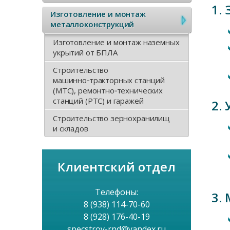
я
1.
в
Изготовление и монтаж
н
металлоконструкций
о
Изготовление и монтаж наземных
а
укрытий от БПЛА
е
в
Строительство
м
машинно‑тракторных станций
(МТС), ремонтно‑технических
и
е
станций (РТС) и гаражей
2.
г
Строительство зернохранилищ
н
и складов
а
ю
ц
Клиентский отдел
и
Телефоны:
3.
8 (938) 114-70-60
я
8 (928) 176-40-19
specstroy-rnd@yandex.ru