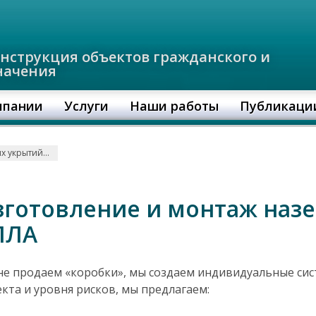
онструкция объектов гражданского и
начения
мпании
Услуги
Наши работы
Публикаци
и
Изготовление и монтаж наземных укрытий от БПЛА
зготовление и монтаж наз
ПЛА
е продаем «коробки», мы создаем индивидуальные сист
кта и уровня рисков, мы предлагаем: