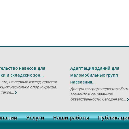
ельство навесов для
Адаптация зданий для
ки и складских зон…
маломобильных групп
 это, на первый взгляд, простая
населения…
кция: несколько опор и крыша.
Доступная среда перестала быт
 такое…
элементом социальной
ответственности. Сегодня это…
мпании
Услуги
Наши работы
Публикаци