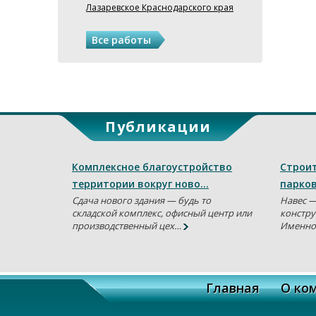
Лазаревское Краснодарского края
Все работы
Публикации
Комплексное благоустройство
Строит
территории вокруг ново…
парков
Сдача нового здания — будь то
Навес —
складской комплекс, офисный центр или
констру
производственный цех…
Именно
О
Главная
О ко