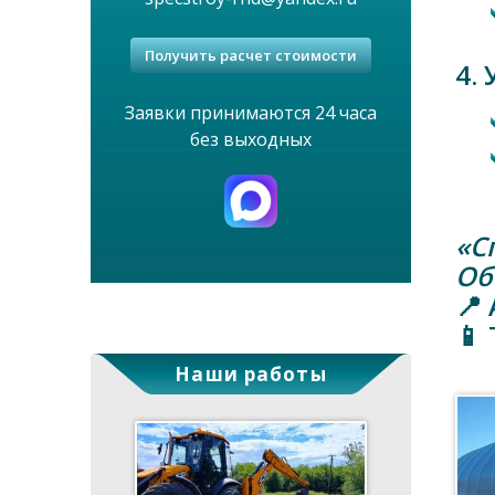
Получить расчет стоимости
4.
Заявки принимаются 24 часа
без выходных
«С
Об
📍 
📱
Наши работы