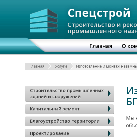
Спецстрой
Строительство и рек
промышленного наз
О
Главная
О ко
с
Строка навигаци
Главная
Услуги
н
о
Б
И
Строительство промышленных
в
зданий и сооружений
Б
о
Капитальный ремонт
н
к
Мы н
Благоустройство территории
а
объе
о
Проектирование