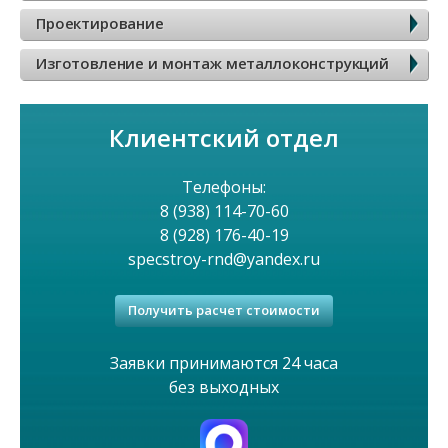
о
Проектирование
в
Изготовление и монтаж металлоконструкций
о
Клиентский отдел
е
м
Телефоны:
8 (938) 114-70-60
е
8 (928) 176-40-19
specstroy-rnd@yandex.ru
н
Получить расчет стоимости
ю
Заявки принимаются 24 часа
без выходных