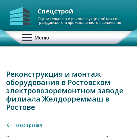
Спецстрой
Строительство и реконструкция объектов
гражданского и промышленного назначения
О
Меню
с
н
Реконструкция и монтаж
о
оборудования в Ростовском
в
электровозоремонтном заводе
филиала Желдорреммаш в
н
Ростове
а
Назад в раздел
я