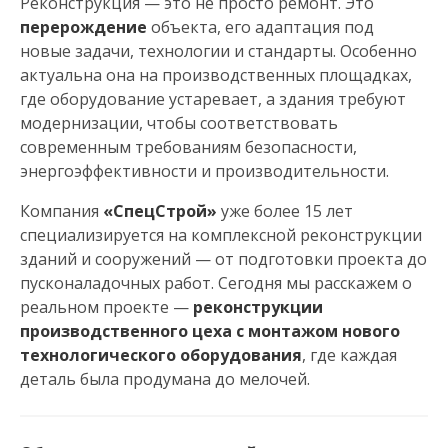
Реконструкция — это не просто ремонт. Это
н
перерождение
объекта, его адаптация под
новые задачи, технологии и стандарты. Особенно
а
актуальна она на производственных площадках,
где оборудование устаревает, а здания требуют
в
модернизации, чтобы соответствовать
современным требованиям безопасности,
и
энергоэффективности и производительности.
г
Компания
«СпецСтрой»
уже более 15 лет
специализируется на комплексной реконструкции
а
зданий и сооружений — от подготовки проекта до
пусконаладочных работ. Сегодня мы расскажем о
ц
реальном проекте —
реконструкции
производственного цеха с монтажом нового
и
технологического оборудования
, где каждая
деталь была продумана до мелочей.
я