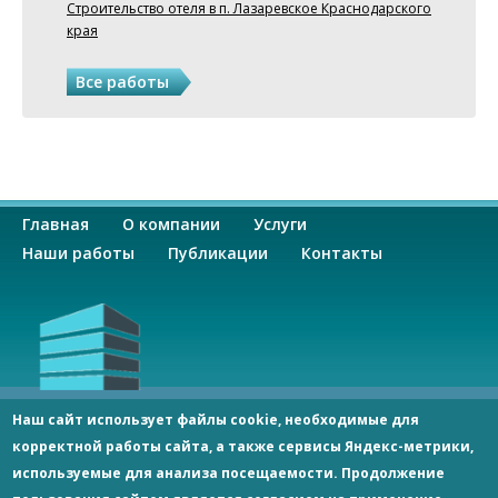
Строительство отеля в п. Лазаревское Краснодарского
края
Все работы
О
Главная
О компании
Услуги
с
Наши работы
Публикации
Контакты
н
о
в
ООО «СпецСтрой»
Наш сайт использует файлы cookie, необходимые для
Россия 344092, г. Ростов-на-Дону, пр-кт Космонавтов, 2/2,
корректной работы сайта, а также сервисы Яндекс-метрики,
н
оф. 406
используемые для анализа посещаемости. Продолжение
Тел.:
8 938 114 70 60
;
8 928 173 40 19