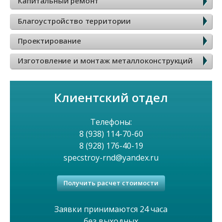
Капитальный ремонт
к
Благоустройство территории
о
Проектирование
в
Изготовление и монтаж металлоконструкций
о
Клиентский отдел
е
м
Телефоны:
8 (938) 114-70-60
е
8 (928) 176-40-19
specstroy-rnd@yandex.ru
н
Получить расчет стоимости
ю
Заявки принимаются 24 часа
без выходных