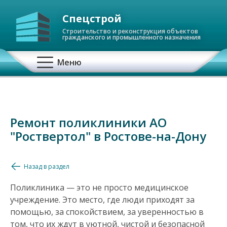
Спецстрой
Строительство и реконструкция объектов
гражданского и промышленного назначения
О
Меню
с
н
Ремонт поликлиники АО
о
"Роствертол" в Ростове-на-Дону
в
Назад в раздел
н
Поликлиника — это не просто медицинское
а
учреждение. Это место, где люди приходят за
помощью, за спокойствием, за уверенностью в
я
том, что их ждут в уютной, чистой и безопасной