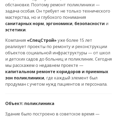
обстановке. Поэтому ремонт поликлиники —
н
задача особая. Он требует не только технического
а
мастерства, но и глубокого понимания
санитарных норм
,
эргономики
,
безопасности
и
в
эстетики
.
Компания
и
«СпецСтрой»
уже более 15 лет
реализует проекты по ремонту и реконструкции
г
объектов социальной инфраструктуры — от школ
и детских садов до больниц и поликлиник. Сегодня
а
мы расскажем о недавнем проекте —
капитальном ремонте коридоров и приемных
ц
зон поликлиники
, где каждый элемент был
продуман с учетом нужд пациентов и персонала.
и
я
Объект: поликлиника
Здание было построено в советское время —