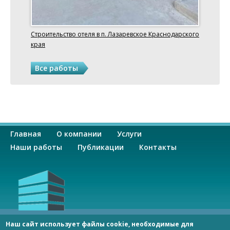
Строительство отеля в п. Лазаревское Краснодарского
края
Все работы
О
Главная
О компании
Услуги
с
Наши работы
Публикации
Контакты
н
о
в
ООО «СпецСтрой»
Наш сайт использует файлы cookie, необходимые для
Россия 344092, г. Ростов-на-Дону, пр-кт Космонавтов, 2/2,