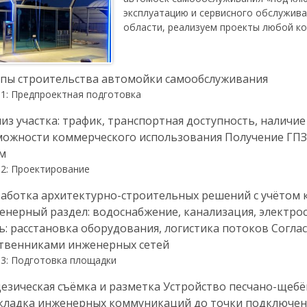
эксплуатацию и сервисного обслужива
области, реализуем проекты любой ко
пы строительства автомойки самообслуживания
 1: Предпроектная подготовка
из участка: трафик, транспортная доступность, наличи
ожности коммерческого использования Получение ГПЗУ
м
 2: Проектирование
аботка архитектурно-строительных решений с учётом 
нерный раздел: водоснабжение, канализация, электро
ь: расстановка оборудования, логистика потоков Согла
ственниками инженерных сетей
 3: Подготовка площадки
езическая съёмка и разметка Устройство песчано-щеб
кладка инженерных коммуникаций до точки подключен