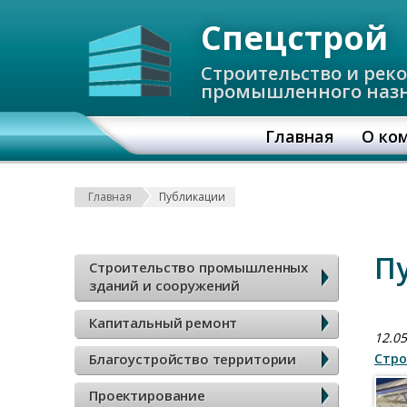
Спецстрой
Строительство и рек
промышленного наз
О
Главная
О ко
с
Строка навигаци
Главная
Публикации
н
о
Б
П
Строительство промышленных
в
зданий и сооружений
о
Капитальный ремонт
н
к
12.05
Благоустройство территории
Стро
а
о
Проектирование