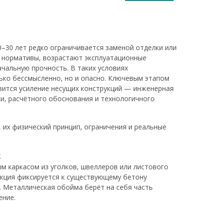
–30 лет редко ограничивается заменой отделки или
 нормативы, возрастают эксплуатационные
ачальную прочность. В таких условиях
ько бессмысленно, но и опасно. Ключевым этапом
вится усиление несущих конструкций — инженерная
и, расчётного обоснования и технологичного
 их физический принцип, ограничения и реальные
к
м каркасом из уголков, швеллеров или листового
укция фиксируется к существующему бетону
 Металлическая обойма берёт на себя часть
ение.