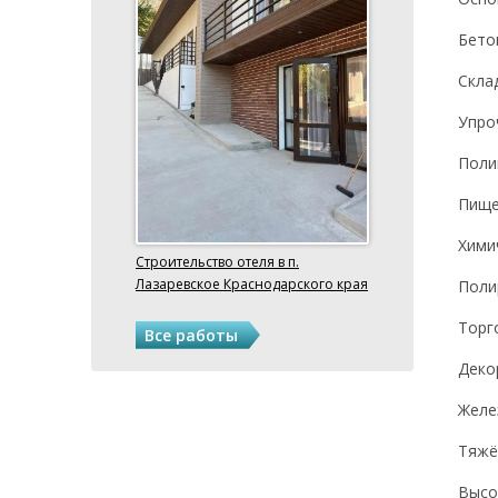
Бето
Склад
Упро
Поли
Пище
Хими
Строительство отеля в п.
Лазаревское Краснодарского края
Поли
Торг
Все работы
Деко
Желе
Тяжё
Высо