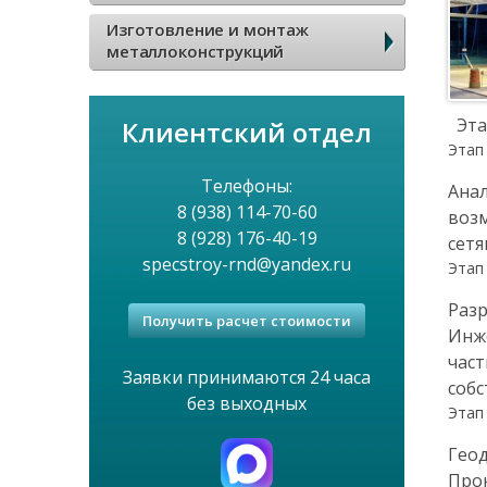
я
в
Изготовление и монтаж
н
металлоконструкций
о
а
е
Эта
Клиентский отдел
в
Этап
м
Телефоны:
Анал
и
8 (938) 114-70-60
е
возм
8 (928) 176-40-19
сетя
г
н
specstroy-rnd@yandex.ru
Этап
а
ю
Разр
Получить расчет стоимости
Инже
ц
част
Заявки принимаются 24 часа
соб
и
без выходных
Этап
я
Геод
Про