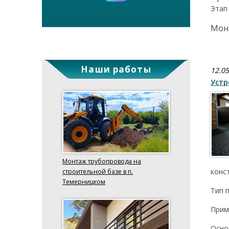
Этап
Мон
Наши работы
12.05
Устр
Монтаж трубопровода на
конс
строительной базе в п.
Темерницком
Тип 
Прим
Осно