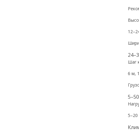
Реко
Высо
12–2
Шири
24–3
Шаг 
6 м,
Груз
5–50
Нагр
5–20 
Клим