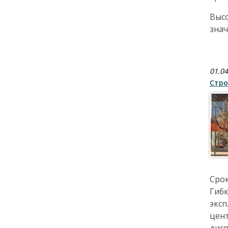
Высо
зна
01.04
Стро
Срок
Гибк
экс
цент