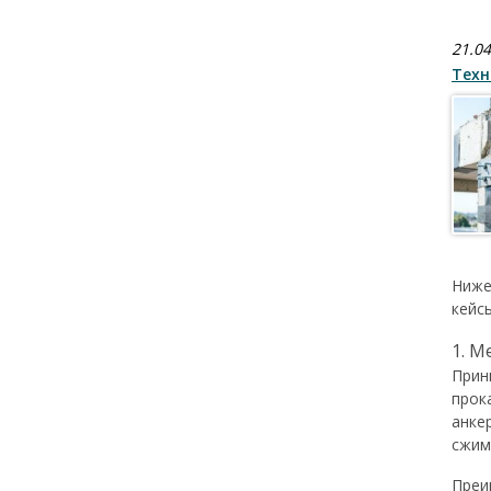
21.04
Техн
Ниже
кейсы
1. М
Прин
прок
анке
сжим
Преи