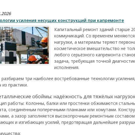
.2026
ологии усиления несущих конструкций при капремонте
Капитальный ремонт зданий старше 20
коммуникаций. Со временем меняются
нагрузки, а материалы теряют первон
косметическое вмешательство не тол
любого серьёзного капремонта стано
задача, требующая точной диагностик
исполнения.
 разбираем три наиболее востребованные технологии усиления,
 из практики.
еталлические обоймы: надёжность для тяжёлых нагрузо
цип работы: Колонны, балки или простенки обжимаются стальны
ата, соединённым поперечными планками или хомутами. Констр
рами, а зазор заполняется высокопрочным ремонтным составом.
ающих и изгибающих усилий, предотвращая дальнейшее разруш
мущества: