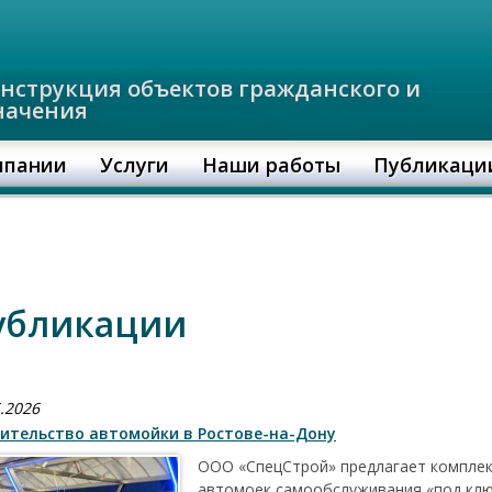
онструкция объектов гражданского и
начения
мпании
Услуги
Наши работы
Публикаци
и
убликации
.2026
ительство автомойки в Ростове-на-Дону
ООО «СпецСтрой» предлагает комплек
автомоек самообслуживания «под клю