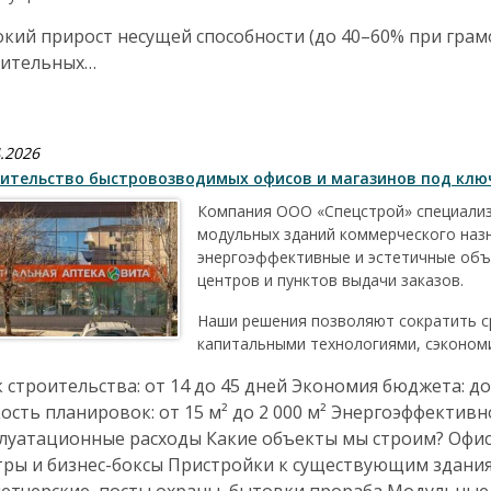
кий прирост несущей способности (до 40–60% при грам
чительных…
.2026
ительство быстровозводимых офисов и магазинов под ключ
Компания ООО «Спецстрой» специализи
модульных зданий коммерческого наз
энергоэффективные и эстетичные объ
центров и пунктов выдачи заказов.
Наши решения позволяют сократить ср
капитальными технологиями, сэкономи
 строительства: от 14 до 45 дней Экономия бюджета: 
ость планировок: от 15 м² до 2 000 м² Энергоэффективно
плуатационные расходы Какие объекты мы строим? Офи
ры и бизнес-боксы Пристройки к существующим здания