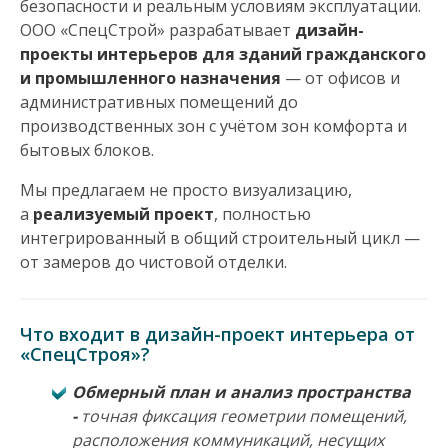
безопасности и реальным условиям эксплуатации.
н
ООО «СпецСтрой» разрабатывает
дизайн-
проекты интерьеров для зданий гражданского
а
и промышленного назначения
— от офисов и
административных помещений до
в
производственных зон с учётом зон комфорта и
бытовых блоков.
и
Мы предлагаем не просто визуализацию,
г
а
реализуемый проект
, полностью
интегрированный в общий строительный цикл —
а
от замеров до чистовой отделки.
ц
Что входит в дизайн-проект интерьера от
и
«СпецСтроя»?
я
Обмерный план и анализ пространства
-
точная фиксация геометрии помещений,
расположения коммуникаций, несущих