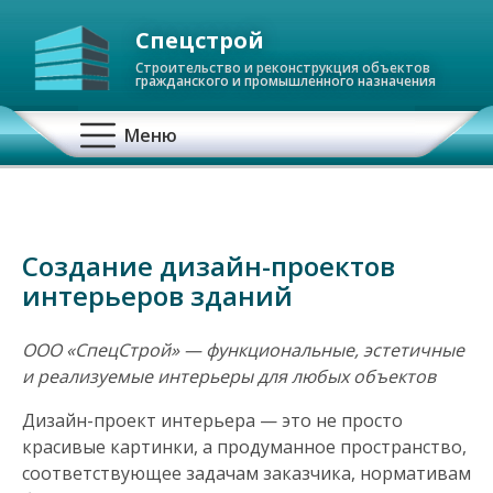
Спецстрой
Строительство и реконструкция объектов
гражданского и промышленного назначения
О
Меню
с
н
Создание дизайн-проектов
о
интерьеров зданий
в
ООО «СпецСтрой» — функциональные, эстетичные
н
и реализуемые интерьеры для любых объектов
а
Дизайн-проект интерьера — это не просто
красивые картинки, а продуманное пространство,
я
соответствующее задачам заказчика, нормативам