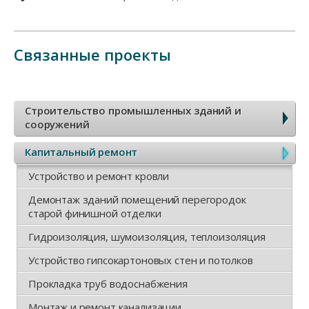
Связанные проекты
Б
Строительство промышленных зданий и
сооружений
о
Капитальный ремонт
к
Устройство и ремонт кровли
о
Демонтаж зданий помещений перегородок
старой финишной отделки
в
Гидроизоляция, шумоизоляция, теплоизоляция
о
Устройство гипсокартоновых стен и потолков
Прокладка труб водоснабжения
е
Монтаж и ремонт канализации