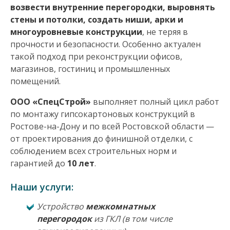
возвести внутренние перегородки, выровнять
н
стены и потолки, создать ниши, арки и
многоуровневые конструкции
, не теряя в
а
прочности и безопасности. Особенно актуален
в
такой подход при реконструкции офисов,
магазинов, гостиниц и промышленных
и
помещений.
ООО «СпецСтрой»
выполняет полный цикл работ
г
по монтажу гипсокартоновых конструкций в
а
Ростове-на-Дону и по всей Ростовской области —
от проектирования до финишной отделки, с
ц
соблюдением всех строительных норм и
гарантией до
10 лет
.
и
Наши услуги:
я
Устройство
межкомнатных
перегородок
из ГКЛ (в том числе