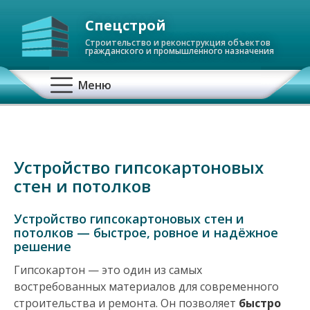
Спецстрой
Строительство и реконструкция объектов
гражданского и промышленного назначения
О
Меню
с
н
Устройство гипсокартоновых
о
стен и потолков
в
Устройство гипсокартоновых стен и
н
потолков — быстрое, ровное и надёжное
решение
а
Гипсокартон — это один из самых
востребованных материалов для современного
я
строительства и ремонта. Он позволяет
быстро