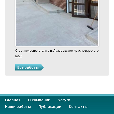
Строительство отеля в п. Лазаревское Краснодарского
края
Все работы
О
Главная
О компании
Услуги
с
Наши работы
Публикации
Контакты