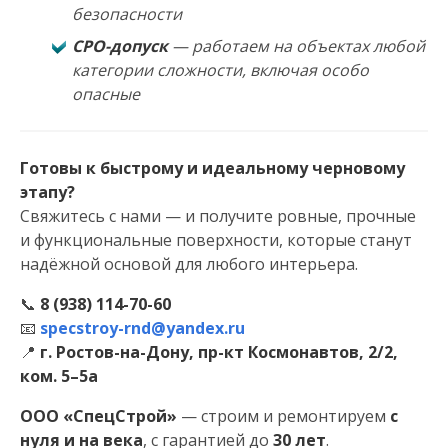
безопасности
СРО-допуск
— работаем на объектах любой
категории сложности, включая особо
опасные
Готовы к быстрому и идеальному черновому
этапу?
Свяжитесь с нами — и получите ровные, прочные
и функциональные поверхности, которые станут
надёжной основой для любого интерьера.
📞
8 (938) 114-70-60
📧
specstroy-rnd@yandex.ru
📍
г. Ростов-на-Дону, пр-кт Космонавтов, 2/2,
ком. 5–5а
ООО «СпецСтрой»
— строим и ремонтируем
с
нуля и на века
, с гарантией до
30 лет
.